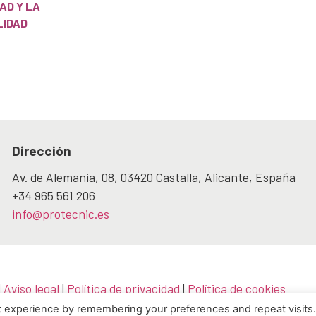
AD Y LA
LIDAD
Dirección
Av. de Alemania, 08, 03420 Castalla, Alicante, España
+34 965 561 206
info@protecnic.es
|
Aviso legal
|
Política de privacidad
|
Política de cookies
ad
|
Descargas
|
Certificaciones
t experience by remembering your preferences and repeat visits