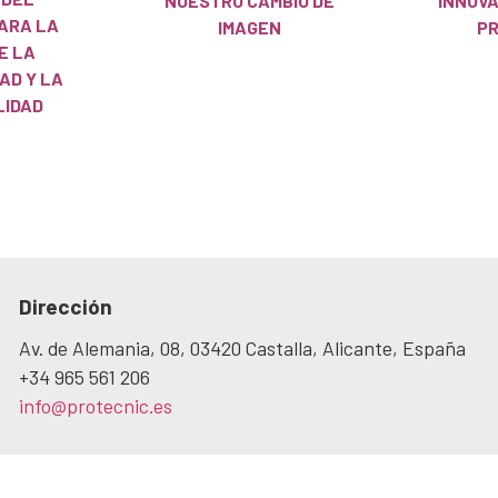
NUESTRO CAMBIO DE
INNOV
ARA LA
IMAGEN
PR
E LA
AD Y LA
LIDAD
Dirección
Av. de Alemania, 08, 03420 Castalla, Alicante, España
+34 965 561 206
info@protecnic.es