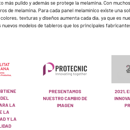
to más pulido y además se protege la melamina. Con muchos
ros de melamina. Para cada panel melamínico existe una so
olores, texturas y diseños aumenta cada día, ya que es nue
s nuevos modelos de tableros que los principales fabricant
OBTIENE
PRESENTAMOS
2021, 
 DEL
NUESTRO CAMBIO DE
INNOV
ARA LA
IMAGEN
PR
E LA
AD Y LA
LIDAD