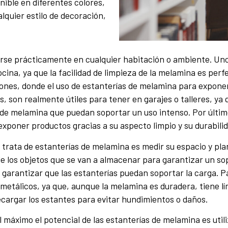
ible en diferentes colores,
quier estilo de decoración,
arse prácticamente en cualquier habitación o ambiente. Un
ocina, ya que la facilidad de limpieza de la melamina es pe
nes, donde el uso de estanterías de melamina para exponer 
 son realmente útiles para tener en garajes o talleres, ya
de melamina que puedan soportar un uso intenso. Por último
exponer productos gracias a su aspecto limpio y su durabilid
rata de estanterías de melamina es medir su espacio y plani
 de los objetos que se van a almacenar para garantizar un 
garantizar que las estanterías puedan soportar la carga. P
 metálicos, ya que, aunque la melamina es duradera, tiene lí
cargar los estantes para evitar hundimientos o daños.
 máximo el potencial de las estanterías de melamina es util