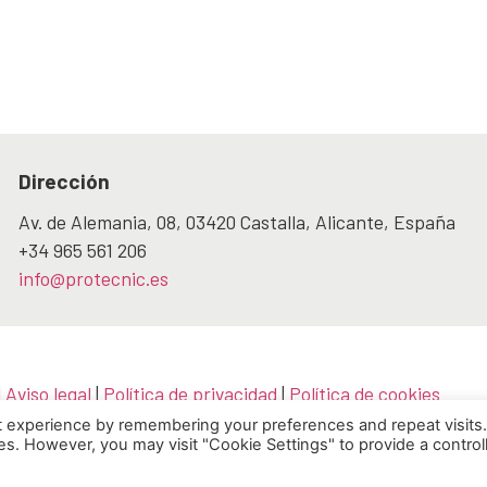
Dirección
Av. de Alemania, 08, 03420 Castalla, Alicante, España
+34 965 561 206
info@protecnic.es
|
Aviso legal
|
Política de privacidad
|
Política de cookies
ad
|
Descargas
|
Certificaciones
t experience by remembering your preferences and repeat visits
ies. However, you may visit "Cookie Settings" to provide a control