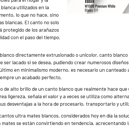
blanca utilizados en la
mento, lo que no hace, sino
s blancas. El canto no solo
á protegido de los arañazos
lidad con el paso del tiempo.
anco directamente extrusionado o unicolor, canto blanco alt
 de ser lacado si se desea, pudiendo crear numerosos diseños
lo último en minimalismo moderno, es necesario un canteado a
siempre un acabado perfecto.
do de alto brillo de un canto blanco que realmente hace qu
ea ligereza, señala el valor y a veces se utiliza como alterna
sus desventajas a la hora de procesarlo, transportarlo y utili
ntos ultra mates blancos, considerados hoy en día la solu
a mates se están convirtiendo en tendencia, acrecentando l