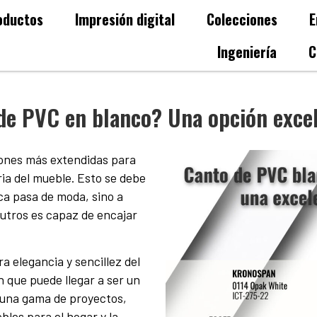
oductos
Impresión digital
Colecciones
E
Ingeniería
C
de PVC en blanco? Una opción exce
iones más extendidas para
ria del mueble. Esto se debe
ca pasa de moda, sino a
eutros es capaz de encajar
 elegancia y sencillez del
n que puede llegar a ser un
a una gama de proyectos,
les para el hogar y la